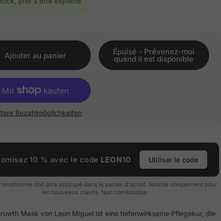
tock, prêt à être expédié
Épuisé - Prévenez-moi
Ajouter au panier
quand il est disponible
tere Bezahlmöglichkeiten
omisez 10 % avec le code
LEON10
Utiliser le code
romotionnel doit être appliqué dans le panier d'achat. Valable uniquement pour
les nouveaux clients. Non combinable.
Growth Mask von Leon Miguel ist eine tiefenwirksame Pflegekur, die