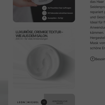
das Haar i
Seidenpro
repariert
und Gesc
Ideal für
Anwendung
kämmen.
Hergestel
Mask von 
schöne Er
Besoin