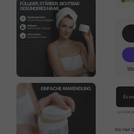
En s
Wei
Écon
Le code p
Die Hair 