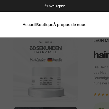
Pause Diaporama
Retour gratuit
Envoi rapide
Accueil
Boutique
À propos de nous
Accueil
Boutique
À propos de nous
LEON M
hai
Die Hair 
das Haar 
Feuchtigk
nur einer